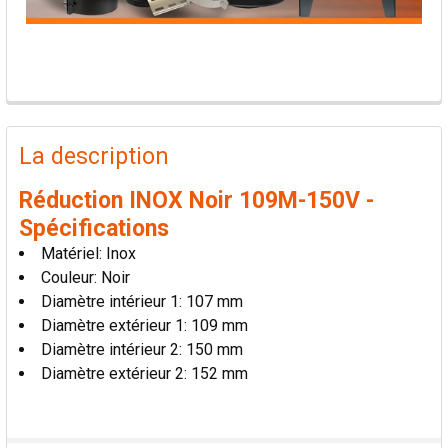
PRODUITS
FRÉQUEMMENT
La description
ACHETÉS
ENSEMBLE:
Réduction INOX Noir 109M-150V -
Spécifications
TOUT
Matériel: Inox
SÉLECTIONNER
Couleur: Noir
Diamètre intérieur 1: 107 mm
AJOUTER
Diamètre extérieur 1: 109 mm
LA
SÉLECTION
Diamètre intérieur 2: 150 mm
AU PANIER
Diamètre extérieur 2: 152 mm