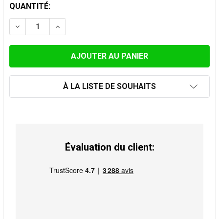
STOCK
QUANTITÉ:
ACTUEL:
DIMINUER LA QUANTITÉ DE RÉDUCTION INOX NOIR 109
AUGMENTER LA QUANTITÉ DE RÉDUCTION IN
À LA LISTE DE SOUHAITS
Évaluation du client: