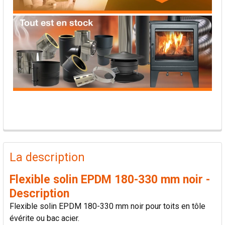
PRODUITS
FRÉQUEMMENT
La description
ACHETÉS
ENSEMBLE:
Flexible solin EPDM 180-330 mm noir -
Description
TOUT
Flexible solin EPDM 180-330 mm noir pour toits en tôle
SÉLECTIONNER
évérite ou bac acier.