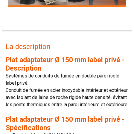
PRODUITS
FRÉQUEMMENT
La description
ACHETÉS
ENSEMBLE:
Plat adaptateur Ø 150 mm label privé -
Description
TOUT
Systèmes de conduits de fumée en double paroi isolé
SÉLECTIONNER
label privé.
Conduit de fumée en acier inoxydable intérieur et extérieur
AJOUTER
avec isolant de laine de roche rigide haute densité, évitant
LA
SÉLECTION
les ponts thermiques entre la paroi intérieure et extérieure.
AU PANIER
Plat adaptateur Ø 150 mm label privé -
Spécifications