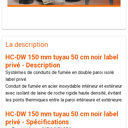
PRODUITS
FRÉQUEMMENT
La description
ACHETÉS
ENSEMBLE:
HC-DW 150 mm tuyau 50 cm noir label
privé - Description
TOUT
Systèmes de conduits de fumée en double paroi isolé
SÉLECTIONNER
label privé.
Conduit de fumée en acier inoxydable intérieur et extérieur
AJOUTER
avec isolant de laine de roche rigide haute densité, évitant
LA
SÉLECTION
les ponts thermiques entre la paroi intérieure et extérieure.
AU PANIER
HC-DW 150 mm tuyau 50 cm noir label
privé - Spécifications