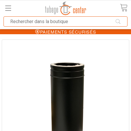
★
25
ANS GARANTIE