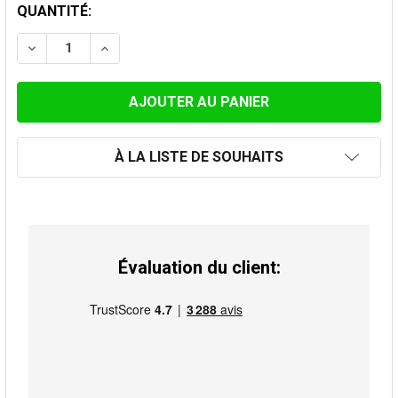
STOCK
QUANTITÉ:
ACTUEL:
DIMINUER LA QUANTITÉ DE HC-DW 150 MM TUYAU 50 
AUGMENTER LA QUANTITÉ DE HC-DW 150 M
À LA LISTE DE SOUHAITS
Évaluation du client: