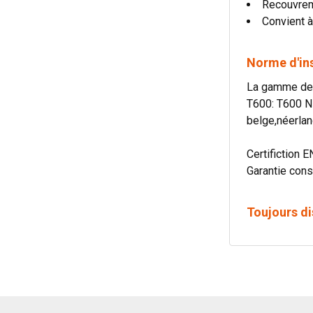
Recouvre
Convient à
Norme d'in
La gamme de c
T600: T600 N
belge,néerlan
Certifiction E
Garantie cons
Toujours di