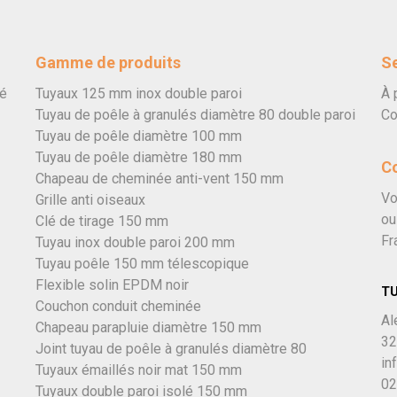
Gamme de produits
Se
vé
Tuyaux 125 mm inox double paroi
À 
Tuyau de poêle à granulés diamètre 80 double paroi
Co
Tuyau de poêle diamètre 100 mm
Tuyau de poêle diamètre 180 mm
C
Chapeau de cheminée anti-vent 150 mm
Vo
Grille anti oiseaux
ou
Clé de tirage 150 mm
Fr
Tuyau inox double paroi 200 mm
Tuyau poêle 150 mm télescopique
Flexible solin EPDM noir
T
Couchon conduit cheminée
Al
Chapeau parapluie diamètre 150 mm
32
Joint tuyau de poêle à granulés diamètre 80
in
Tuyaux émaillés noir mat 150 mm
02
Tuyaux double paroi isolé 150 mm