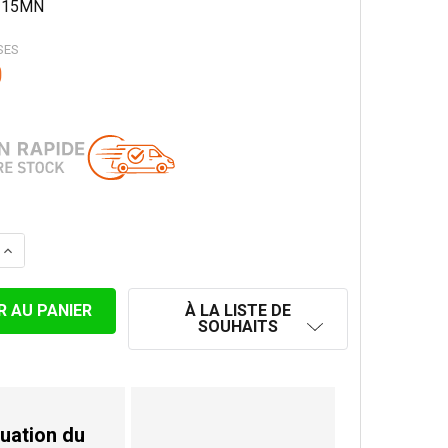
15MN
SES
0
LA QUANTITÉ DE HC-DW 150 MM TUYAU 100 CM NOIR STA
AUGMENTER LA QUANTITÉ DE HC-DW 150 MM TUYAU 100 
À LA LISTE DE
SOUHAITS
uation du