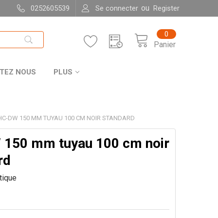
ou
0252605539
Se connecter
Register
0
Panier
TEZ NOUS
PLUS
HC-DW 150 MM TUYAU 100 CM NOIR STANDARD
150 mm tuyau 100 cm noir
rd
itique