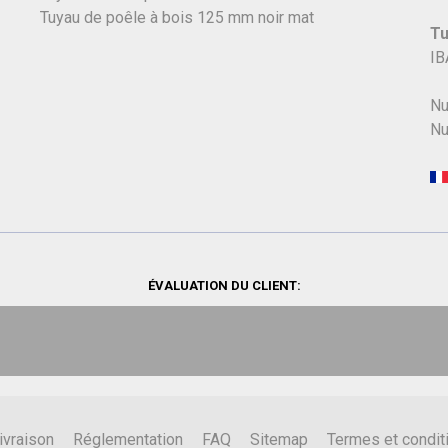
Tuyau de poêle à bois 125 mm noir mat
Tu
IB
Nu
Nu
ÉVALUATION DU CLIENT:
ivraison
Réglementation
FAQ
Sitemap
Termes et condit