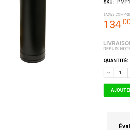
SKU:
PMP1
TAXES COMPRI
.
0
134
STOCK
QUANTITÉ:
ACTUEL:
DIMINUER 
Éval