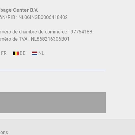
bage Center B.V.
AN/RIB : NL06INGB0006418402
méro de chambre de commerce : 97754188
méro de TVA : NL868216306B01
ions