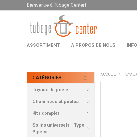
Bienvenue à Tubage Center!
ASSORTIMENT
À PROPOS DE NOUS
INF
ACCUEIL
TUYAUX
CATÉGORIES
PRODUITS
Tuyaux de poêle
FRÉQUEMMEN
ACHETÉS
Cheminées et poêles
ENSEMBLE:
Kits complet
TOUT
Solins universels - Type
SÉLECTIONNE
Pipeco