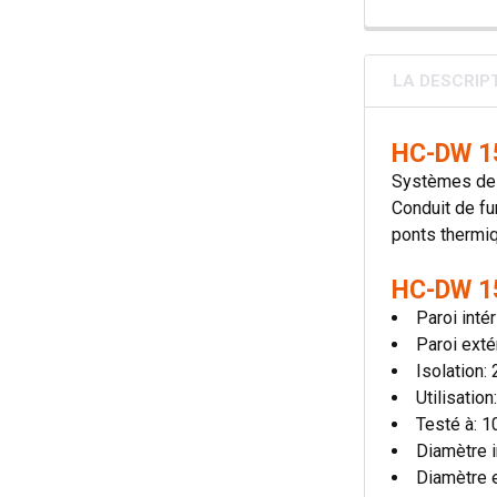
LA DESCRIP
HC-DW 15
Systèmes de c
Conduit de fu
ponts thermiqu
HC-DW 15
Paroi inté
Paroi exté
Isolation
Utilisatio
Testé à: 
Diamètre i
Diamètre 