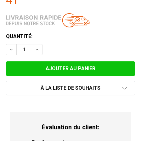
41
STOCK
QUANTITÉ:
ACTUEL:
DIMINUER LA QUANTITÉ DE SUPPORT AU TOIT 125 MM
AUGMENTER LA QUANTITÉ DE SUPPORT AU 
À LA LISTE DE SOUHAITS
Évaluation du client: