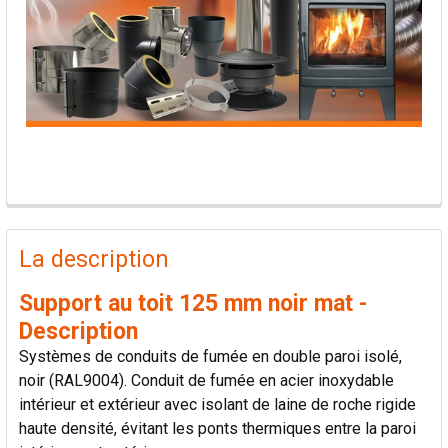
PRODUITS
FRÉQUEMMENT
La description
ACHETÉS
ENSEMBLE:
Support au toit 125 mm noir mat -
Description
TOUT
Systèmes de conduits de fumée en double paroi isolé,
SÉLECTIONNER
noir (RAL9004). Conduit de fumée en acier inoxydable
intérieur et extérieur avec isolant de laine de roche rigide
AJOUTER
haute densité, évitant les ponts thermiques entre la paroi
LA
SÉLECTION