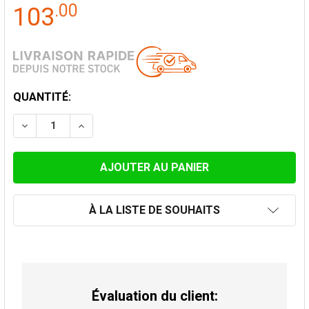
.
00
103
STOCK
QUANTITÉ:
ACTUEL:
DIMINUER LA QUANTITÉ DE COQUILLE ISOLANTE 40 CM
AUGMENTER LA QUANTITÉ DE COQUILLE ISO
À LA LISTE DE SOUHAITS
Évaluation du client: