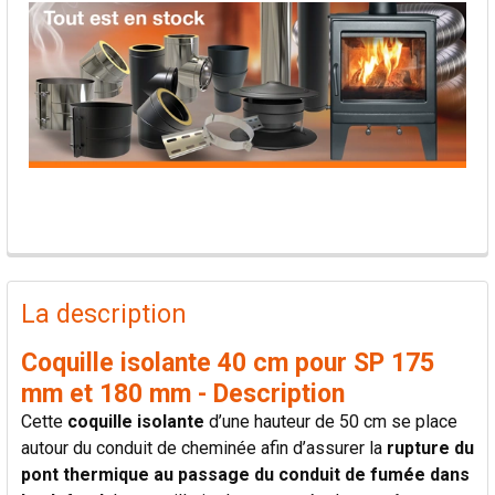
PRODUITS
FRÉQUEMMENT
La description
ACHETÉS
ENSEMBLE:
Coquille isolante 40 cm pour SP 175
mm et 180 mm - Description
TOUT
Cette
coquille isolante
d’une hauteur de 50 cm se place
SÉLECTIONNER
autour du conduit de cheminée afin d’assurer la
rupture du
pont thermique au passage du conduit de fumée dans
AJOUTER