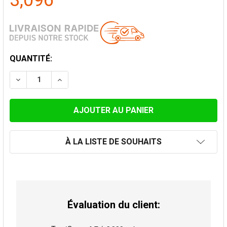
3,096
STOCK
QUANTITÉ:
ACTUEL:
DIMINUER LA QUANTITÉ DE POÊLE À BOIS LACUNZA PAR
AUGMENTER LA QUANTITÉ DE POÊLE À BOIS
À LA LISTE DE SOUHAITS
Évaluation du client: