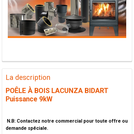
PRODUITS
FRÉQUEMMENT
La description
ACHETÉS
ENSEMBLE:
POÊLE À BOIS LACUNZA BIDART
Puissance 9kW
TOUT
SÉLECTIONNER
N.B: Contactez notre commercial pour toute offre ou
AJOUTER
demande spéciale.
LA
SÉLECTION