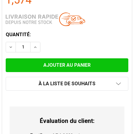
1,574
STOCK
QUANTITÉ:
ACTUEL:
DIMINUER LA QUANTITÉ DE POÊLE À BOIS LACUNZA B
AUGMENTER LA QUANTITÉ DE POÊLE À BOI
À LA LISTE DE SOUHAITS
Évaluation du client: