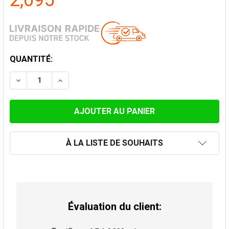
2,095
STOCK
QUANTITÉ:
ACTUEL:
DIMINUER LA QUANTITÉ DE POÊLE À BOIS LACUNZA A
AUGMENTER LA QUANTITÉ DE POÊLE À BOI
À LA LISTE DE SOUHAITS
Évaluation du client: