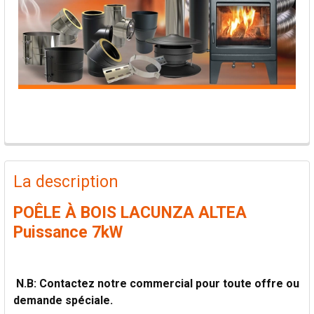
PRODUITS
FRÉQUEMMENT
La description
ACHETÉS
ENSEMBLE:
POÊLE À BOIS LACUNZA ALTEA
Puissance 7kW
TOUT
SÉLECTIONNER
N.B: Contactez notre commercial pour toute offre ou
AJOUTER
demande spéciale.
LA
SÉLECTION