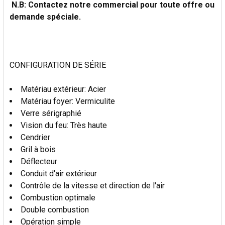
N.B: Contactez notre commercial pour toute offre ou
LA
SÉLECTION
demande spéciale.
AU PANIER
CONFIGURATION DE SÉRIE
Matériau extérieur: Acier
Matériau foyer: Vermiculite
Verre sérigraphié
Vision du feu: Très haute
Cendrier
Gril à bois
Déflecteur
Conduit d'air extérieur
Contrôle de la vitesse et direction de l'air
Combustion optimale
Double combustion
Opération simple