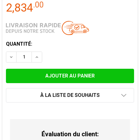
.
00
2,834
STOCK
QUANTITÉ:
ACTUEL:
DIMINUER LA QUANTITÉ DE CHEMINÉE ENCASTRABLE L
AUGMENTER LA QUANTITÉ DE CHEMINÉE EN
À LA LISTE DE SOUHAITS
Évaluation du client: