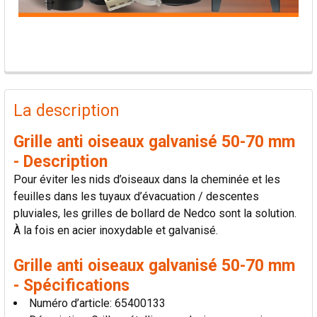
PRODUITS
FRÉQUEMMENT
La description
ACHETÉS
ENSEMBLE:
Grille anti oiseaux galvanisé 50-70 mm
- Description
TOUT
Pour éviter les nids d’oiseaux dans la cheminée et les
SÉLECTIONNER
feuilles dans les tuyaux d’évacuation / descentes
pluviales, les grilles de bollard de Nedco sont la solution.
AJOUTER
À la fois en acier inoxydable et galvanisé.
LA
SÉLECTION
AU PANIER
Grille anti oiseaux galvanisé 50-70 mm
- Spécifications
Numéro d’article: 65400133