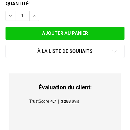
STOCK
QUANTITÉ:
ACTUEL:
DIMINUER LA QUANTITÉ DE GRILLE ANTI OISEAUX GALV
AUGMENTER LA QUANTITÉ DE GRILLE ANTI 
À LA LISTE DE SOUHAITS
Évaluation du client: