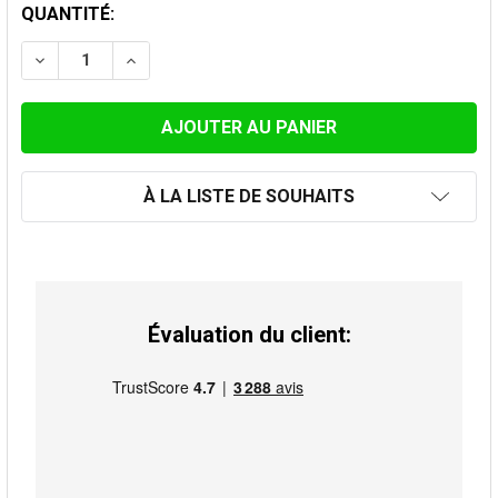
STOCK
QUANTITÉ:
ACTUEL:
DIMINUER LA QUANTITÉ DE PROTECTION ANTI-OISEAU
AUGMENTER LA QUANTITÉ DE PROTECTION 
À LA LISTE DE SOUHAITS
Évaluation du client: