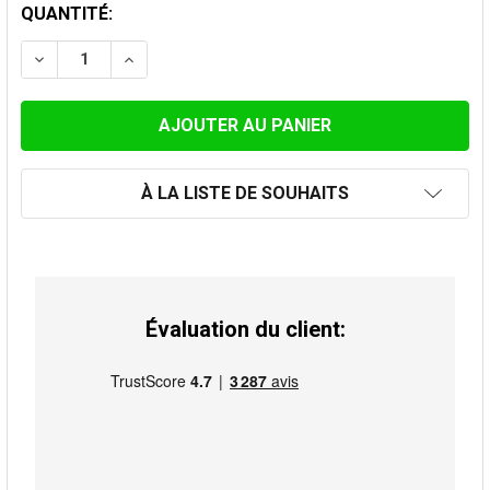
STOCK
QUANTITÉ:
ACTUEL:
DIMINUER LA QUANTITÉ DE KIT DE CHEMINÉE 300 °C 3
AUGMENTER LA QUANTITÉ DE KIT DE CHEMIN
À LA LISTE DE SOUHAITS
Évaluation du client: