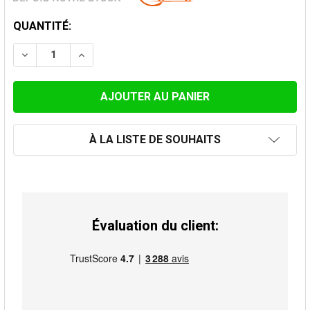
STOCK
QUANTITÉ:
ACTUEL:
DIMINUER LA QUANTITÉ DE JOINT POUR POÊLES 6 MM 
AUGMENTER LA QUANTITÉ DE JOINT POUR P
À LA LISTE DE SOUHAITS
Évaluation du client: