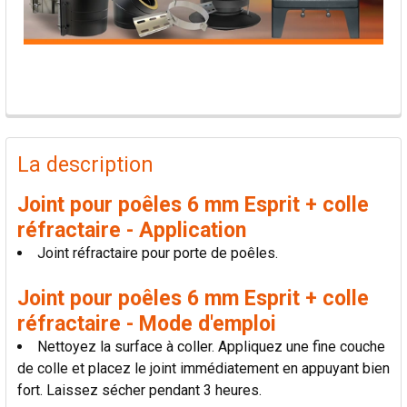
PRODUITS
FRÉQUEMMENT
La description
ACHETÉS
ENSEMBLE:
Joint pour poêles 6 mm Esprit + colle
réfractaire - Application
TOUT
Joint réfractaire pour porte de poêles.
SÉLECTIONNER
Joint pour poêles 6 mm Esprit + colle
AJOUTER
réfractaire - Mode d'emploi
LA
SÉLECTION
Nettoyez la surface à coller. Appliquez une fine couche
AU PANIER
de colle et placez le joint immédiatement en appuyant bien
fort. Laissez sécher pendant 3 heures.