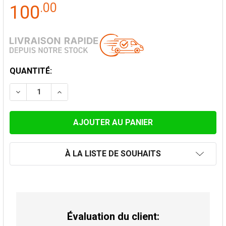
.
00
100
STOCK
QUANTITÉ:
ACTUEL:
DIMINUER LA QUANTITÉ DE SUPPORT D'ENCASTREMEN
AUGMENTER LA QUANTITÉ DE SUPPORT D'
À LA LISTE DE SOUHAITS
Évaluation du client: