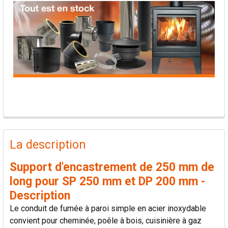
PRODUITS
FRÉQUEMMENT
La description
ACHETÉS
ENSEMBLE:
Support d'encastrement de 250 mm de
long pour SP 250 mm et DP 200 mm -
TOUT
Description
SÉLECTIONNER
Le conduit de fumée à paroi simple en acier inoxydable
convient pour cheminée, poêle à bois, cuisinière à gaz
AJOUTER