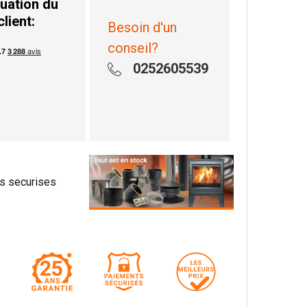
uation du
client:
Besoin d'un
conseil?
0252605539