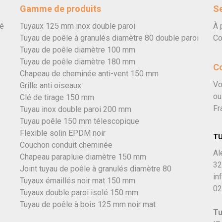
Gamme de produits
Se
vé
Tuyaux 125 mm inox double paroi
À 
Tuyau de poêle à granulés diamètre 80 double paroi
Co
Tuyau de poêle diamètre 100 mm
Tuyau de poêle diamètre 180 mm
C
Chapeau de cheminée anti-vent 150 mm
Vo
Grille anti oiseaux
ou
Clé de tirage 150 mm
Fr
Tuyau inox double paroi 200 mm
Tuyau poêle 150 mm télescopique
Flexible solin EPDM noir
T
Couchon conduit cheminée
Al
Chapeau parapluie diamètre 150 mm
32
Joint tuyau de poêle à granulés diamètre 80
in
Tuyaux émaillés noir mat 150 mm
02
Tuyaux double paroi isolé 150 mm
Tuyau de poêle à bois 125 mm noir mat
Tu