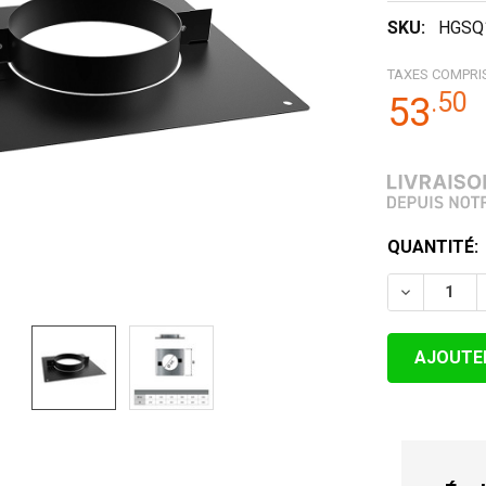
SKU:
HGSQ
TAXES COMPRI
.
50
53
STOCK
QUANTITÉ:
ACTUEL:
DIMINUER