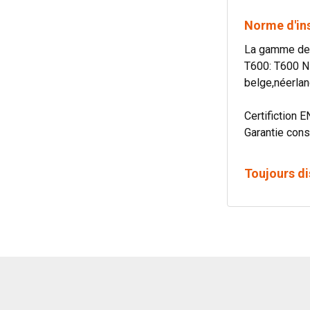
Norme d'in
La gamme de c
T600: T600 N
belge,néerlan
Certifiction E
Garantie cons
Toujours di