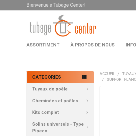
Bienvenue à Tubage Center!
ASSORTIMENT
À PROPOS DE NOUS
INF
ACCUEIL
TUYAUX
CATÉGORIES
SUPPORT PLANC
Tuyaux de poêle
PRODUITS
FRÉQUEMMEN
Cheminées et poêles
ACHETÉS
ENSEMBLE:
Kits complet
Solins universels - Type
TOUT
Pipeco
SÉLECTIONNE