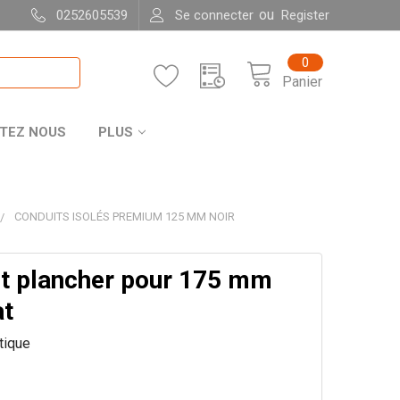
ou
0252605539
Se connecter
Register
0
Panier
TEZ NOUS
PLUS
CONDUITS ISOLÉS PREMIUM 125 MM NOIR
t plancher pour 175 mm
at
itique