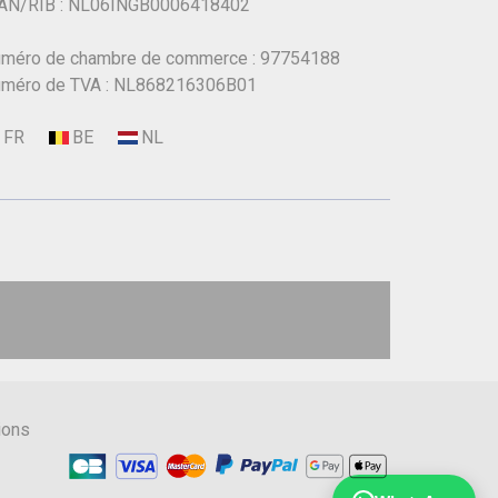
AN/RIB : NL06INGB0006418402
méro de chambre de commerce : 97754188
méro de TVA : NL868216306B01
ions