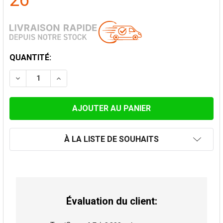
26
STOCK
QUANTITÉ:
ACTUEL:
DIMINUER LA QUANTITÉ DE ENJOLIVEUR 7.5 CM POUR 
AUGMENTER LA QUANTITÉ DE ENJOLIVEUR 7
À LA LISTE DE SOUHAITS
Évaluation du client: