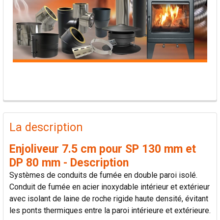
PRODUITS
FRÉQUEMMENT
La description
ACHETÉS
ENSEMBLE:
Enjoliveur 7.5 cm pour SP 130 mm et
DP 80 mm - Description
TOUT
Systèmes de conduits de fumée en double paroi isolé.
SÉLECTIONNER
Conduit de fumée en acier inoxydable intérieur et extérieur
avec isolant de laine de roche rigide haute densité, évitant
AJOUTER
les ponts thermiques entre la paroi intérieure et extérieure.
LA
SÉLECTION