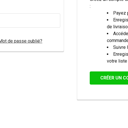
:
Payez p
Enregis
de livrais
Accéder
command
Mot de passe oublié?
Suivre
Enregis
votre list
CRÉER UN 