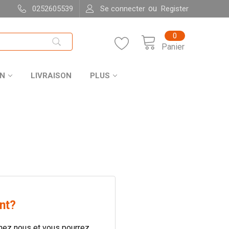
ou
0252605539
Se connecter
Register
0
Panier
ON
LIVRAISON
PLUS
nt?
hez nous et vous pourrez