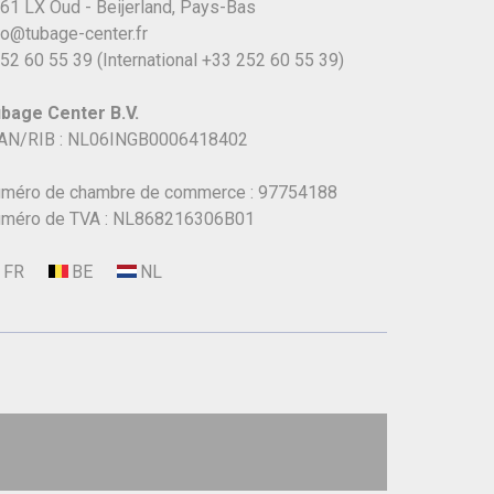
61 LX Oud - Beijerland, Pays-Bas
fo@tubage-center.fr
52 60 55 39
(International
+33 252 60 55 39)
bage Center B.V.
AN/RIB : NL06INGB0006418402
méro de chambre de commerce : 97754188
méro de TVA : NL868216306B01