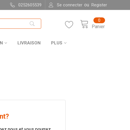
ou
0252605539
Se connecter
Register
0
Panier
ON
LIVRAISON
PLUS
nt?
hez nous et vous pourrez